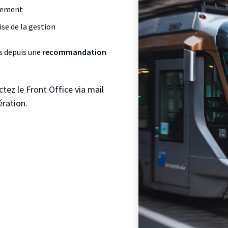
cement
ise de la gestion
s depuis une
recommandation
tez le Front Office via mail
ération.