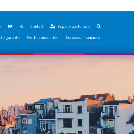
Espace partenaire
N
FR
NL
Contact
Rechercher
te garantie
Dette consolidée
Services financiers